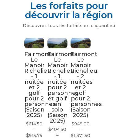
Les forfaits pour
découvrir la région
Découvrez tous les forfaits en cliquant ici
Fairmont
Fairmont
Fairmont
Le
Le
Le
Manoir
Manoir
Manoir
Richelieu
Richelieu
Richelieu
- 1
- 1
- 2
nuitée
nuitée
nuitées
et 2
pour 2
et 2
golf
personnes
golf
pour 2
et golf
pour 2
personnes
en
personnes
(Saison
solo
(Saison
2025)
(Saison
2025)
2025)
$
614.50
$
949.00
$
404.50
–
–
Plage
–
Plage
$
915.75
$
1,371.50