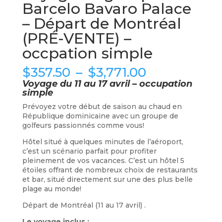
Barcelo Bavaro Palace
– Départ de Montréal
(PRÉ-VENTE) –
occpation simple
Plage
$
357.50
–
$
3,771.00
de
Voyage du 11 au 17 avril – occupation
prix :
simple
$357.50
à
Prévoyez votre début de saison au chaud en
$3,771.00
République dominicaine avec un groupe de
golfeurs passionnés comme vous!
Hôtel situé à quelques minutes de l’aéroport,
c’est un scénario parfait pour profiter
pleinement de vos vacances. C’est un hôtel 5
étoiles offrant de nombreux choix de restaurants
et bar, situé directement sur une des plus belle
plage au monde!
Départ de Montréal (11 au 17 avril) .
Le voyage inclus :