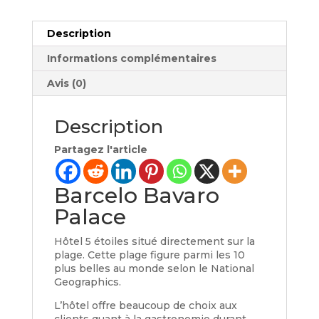
Voyage
de
Description
groupe
-
Informations complémentaires
Barcelo
Bavaro
Avis (0)
Palace
-
Départ
Description
de
Montréal
Partagez l'article
(PRÉ-
VENTE)
-
Barcelo Bavaro
occpation
Palace
simple
Hôtel 5 étoiles situé directement sur la
plage. Cette plage figure parmi les 10
plus belles au monde selon le National
Geographics.
L’hôtel offre beaucoup de choix aux