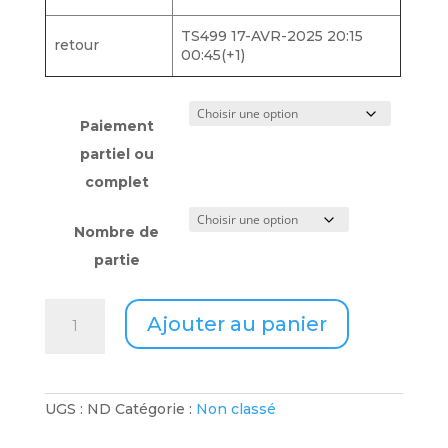
TS499 17-AVR-2025 20:15
retour
00:45(+1)
Paiement
partiel ou
complet
Nombre de
partie
quantité
Ajouter au panier
de
10
au
17
avril
UGS :
ND
Catégorie :
Non classé
2025
-