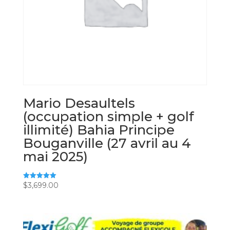
Mario Desaultels
(occupation simple + golf
illimité) Bahia Principe
Bouganville (27 avril au 4
mai 2025)
$
3,699.00
Note
5.00
sur 5