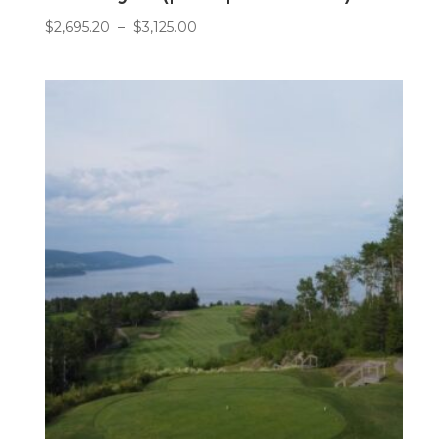
Plage
$
2,695.20
–
$
3,125.00
de
prix :
$2,695.20
à
$3,125.00