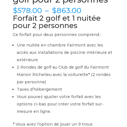
Plage
$
578.00
–
$
863.00
de
Forfait 2 golf et 1 nuitée
prix :
pour 2 personnes
$578.00
à
Ce forfait pour deux personnes comprend :
$863.00
Une nuitée en chambre Fairmont avec les
accès aux installations de piscine intérieure et
extérieure
2 Rondes de golf au Club de golf du Fairmont
Manoir Richelieu avec la voiturette* (2 rondes
par personne)
Taxes d’hébergement
Vous pouvez ajuster votre forfait avec les
options ci-bas pour créer votre forfait sur-
mesure en ligne.
* Vous avez l’option de jouer un 9 trous