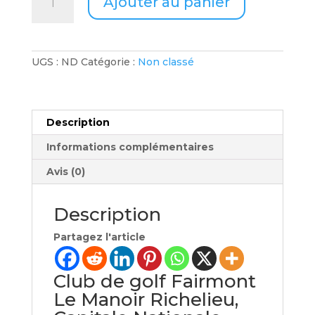
Ajouter au panier
de
Fairmont
Le
Manoir
Richelieu
UGS :
ND
Catégorie :
Non classé
-
1
nuitée
et
Description
2
golf
Informations complémentaires
pour
2
Avis (0)
personnes
Description
Partagez l'article
Club de golf Fairmont
Le Manoir Richelieu,