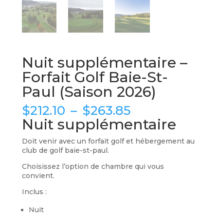
Nuit supplémentaire –
Forfait Golf Baie-St-
Paul (Saison 2026)
Plage
$
212.10
–
$
263.85
de
Nuit supplémentaire
prix :
$212.10
Doit venir avec un forfait golf et hébergement au
à
club de golf baie-st-paul.
$263.85
Choisissez l’option de chambre qui vous
convient.
Inclus :
Nuit